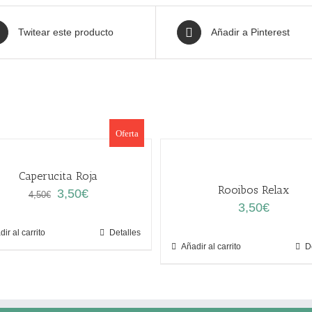
Twitear este producto
Añadir a Pinterest
Oferta
Caperucita Roja
Rooibos Relax
El
El
3,50
€
4,50
€
precio
precio
3,50
€
original
actual
ir al carrito
Detalles
era:
es:
Añadir al carrito
D
4,50€.
3,50€.