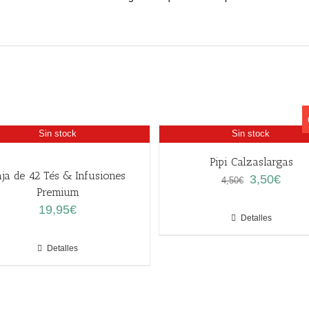
Sin stock
Sin stock
Pipi Calzaslargas
ja de 42 Tés & Infusiones
El
El
3,50
€
4,50
€
Premium
precio
precio
original
actual
19,95
€
Detalles
era:
es:
4,50€.
3,50€.
Detalles