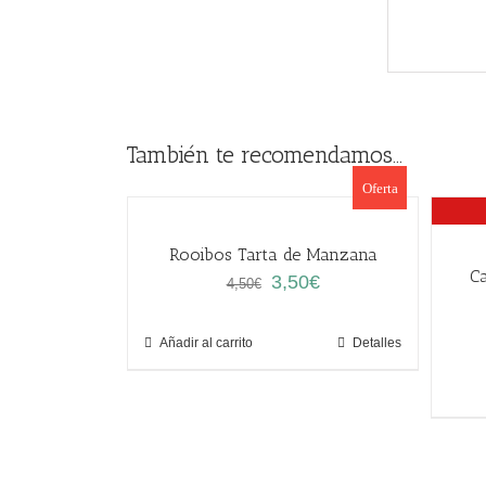
También te recomendamos…
Oferta
Rooibos Tarta de Manzana
Ca
El
El
3,50
€
4,50
€
precio
precio
original
actual
Añadir al carrito
Detalles
era:
es:
4,50€.
3,50€.