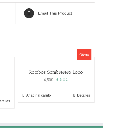
Email This Product
Oferta
Rooibos Sombrerero Loco
El
El
3,50
€
4,50
€
precio
precio
original
actual
Añadir al carrito
Detalles
era:
es:
etalles
4,50€.
3,50€.