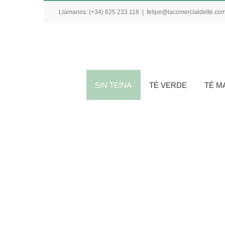
Skip
Llámanos: (+34) 625 233 118
|
felipe@lacomercialdelte.co
to
content
Buscar:
SIN TEÍNA
TÉ VERDE
TÉ M