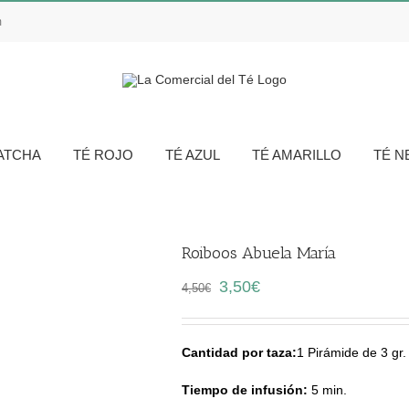
m
ATCHA
TÉ ROJO
TÉ AZUL
TÉ AMARILLO
TÉ 
Roiboos Abuela María
Oferta
El
El
3,50
€
4,50
€
precio
precio
original
actual
era:
es:
Cantidad por taza:
1 Pirámide de 3 gr.
4,50€.
3,50€.
Tiempo de infusión:
5 min.