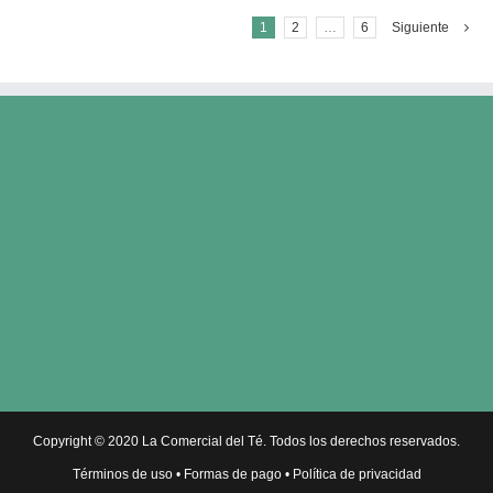
1
2
…
6
Siguiente
Copyright © 2020 La Comercial del Té. Todos los derechos reservados.
Términos de uso
•
Formas de pago
•
Política de privacidad