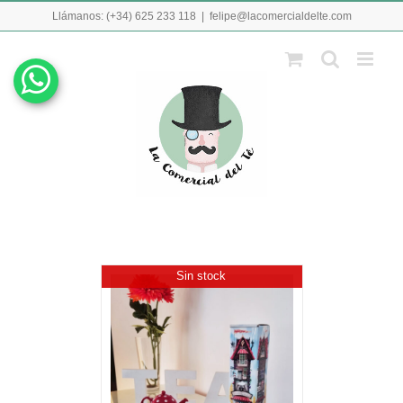
Skip
Llámanos: (+34) 625 233 118
|
felipe@lacomercialdelte.com
to
content
Sin stock