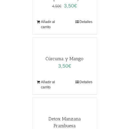
El
El
3,50
€
4,50
€
precio
precio
original
actual
Añadir al
Detalles
era:
es:
carrito
4,50€.
3,50€.
Cúrcuma y Mango
3,50
€
Añadir al
Detalles
carrito
Detox Manzana
Frambuesa