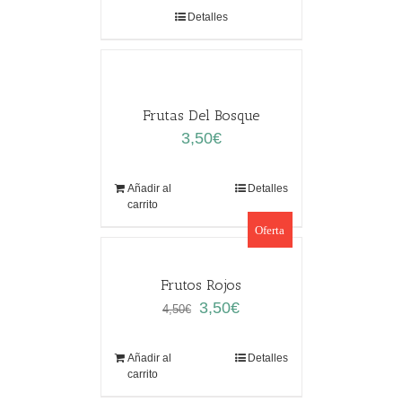
Detalles
Frutas Del Bosque
3,50
€
Añadir al
Detalles
carrito
Oferta
Frutos Rojos
El
El
3,50
€
4,50
€
precio
precio
original
actual
Añadir al
Detalles
era:
es:
carrito
4,50€.
3,50€.