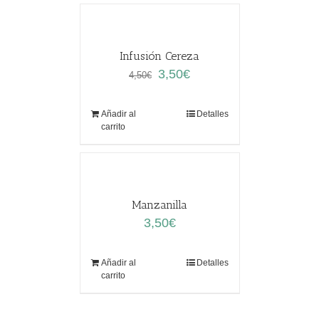
Infusión Cereza
El
El
3,50
€
4,50
€
precio
precio
original
actual
Añadir al
Detalles
era:
es:
carrito
4,50€.
3,50€.
Manzanilla
3,50
€
Añadir al
Detalles
carrito