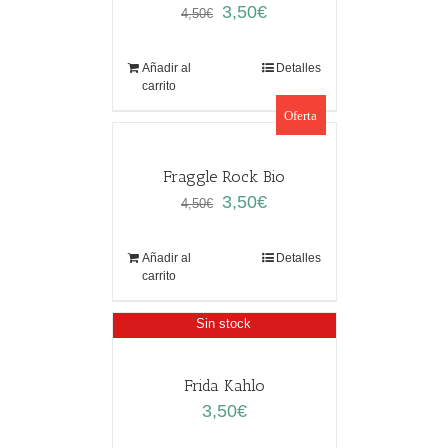
El
El
3,50
€
4,50
€
precio
precio
original
actual
Añadir al
Detalles
era:
es:
carrito
4,50€.
3,50€.
Oferta
Fraggle Rock Bio
El
El
3,50
€
4,50
€
precio
precio
original
actual
Añadir al
Detalles
era:
es:
carrito
4,50€.
3,50€.
Sin stock
Frida Kahlo
3,50
€